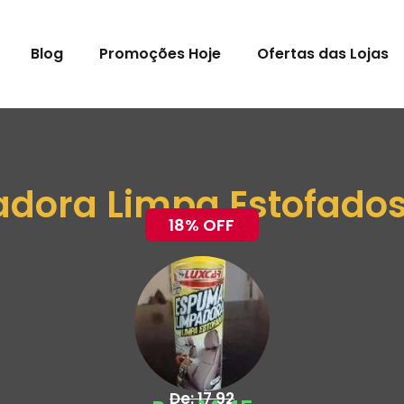
Blog
Promoções Hoje
Ofertas das Lojas
dora Limpa Estofados
18% OFF
De: 17,92