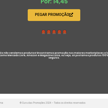
Por: 14,45
PEGAR PROMOÇÃO
ós não vendemos produtos! Encontramos promoção nos maiores marketplaces e l
como Mercado Livre, Amazon e Magazine Luiza, ou seja, só postamos produtos 100
seguros.
uma
© Guru das Promoções 2024 – Todos os direitos reservados