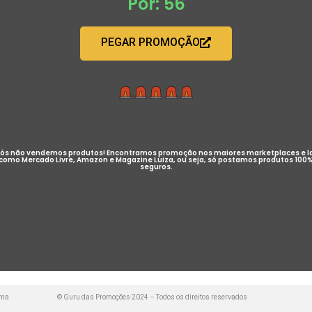
Por: 56
PEGAR PROMOÇÃO
ós não vendemos produtos! Encontramos promoção nos maiores marketplaces e l
como Mercado Livre, Amazon e Magazine Luiza, ou seja, só postamos produtos 100
seguros.
uma
© Guru das Promoções 2024 – Todos os direitos reservados