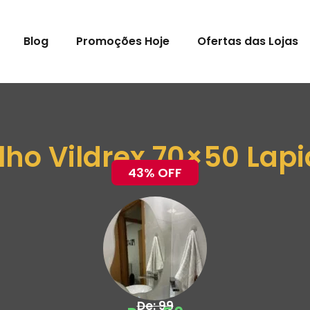
Blog
Promoções Hoje
Ofertas das Lojas
lho Vildrex 70×50 Lap
43% OFF
De: 99