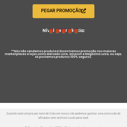
PEGAR PROMOÇÃO
Nível de Urgência:
**Nós não vendemos produtos! Encontramos promoção nos maiores
marketplaces e lojas como Mercado Livre, Amazon e Magazine Luiza, ou seja,
só postamos produtos 100% seguros.
Quando você compra por meio de links em nosso site podemos ganhar uma comissão de
afiliados sem nenhum custo para você.