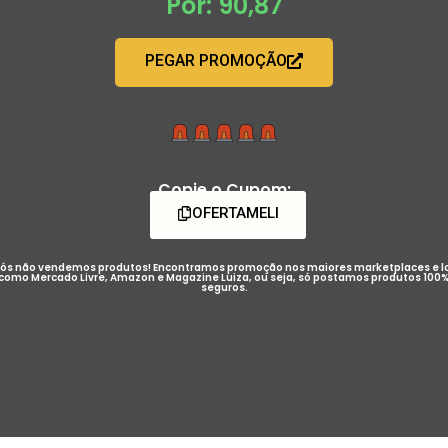
Por: 90,87
PEGAR PROMOÇÃO
Copie o Cupom:
OFERTAMELI
ós não vendemos produtos! Encontramos promoção nos maiores marketplaces e l
como Mercado Livre, Amazon e Magazine Luiza, ou seja, só postamos produtos 100
seguros.