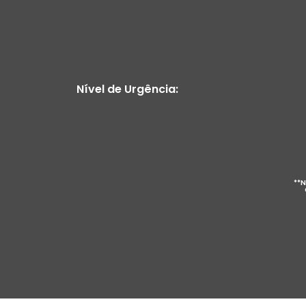
Nível de Urgência:
**N