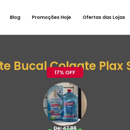
Blog
Promoções Hoje
Ofertas das Lojas
 Bucal Colgate Plax S
17% OFF
De: 47,86