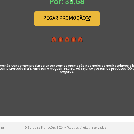
Por: 39,68
PEGAR PROMOÇÃO
ós não vendemos produtos! Encontramos promoção nos maiores marketplaces e l
como Mercado Livre, Amazon e Magazine Luiza, ou seja, só postamos produtos 100
seguros.
uma
© Guru das Promoções 2024 – Todos os direitos reservados