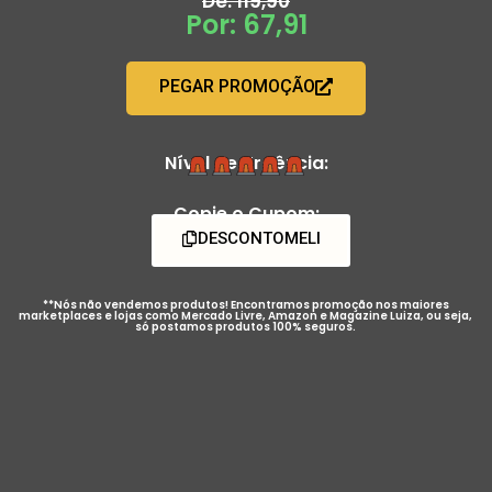
De: 119,90
Por: 67,91
PEGAR PROMOÇÃO
Nível de Urgência:
Copie o Cupom:
DESCONTOMELI
**Nós não vendemos produtos! Encontramos promoção nos maiores
marketplaces e lojas como Mercado Livre, Amazon e Magazine Luiza, ou seja,
só postamos produtos 100% seguros.