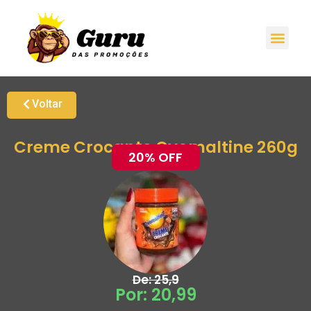
Promoções H
Oferta
Grupo de Ale
Voltar
Creme Crocante Ovomaltine 260g
20% OFF
De: 25,9
Por: 20,99