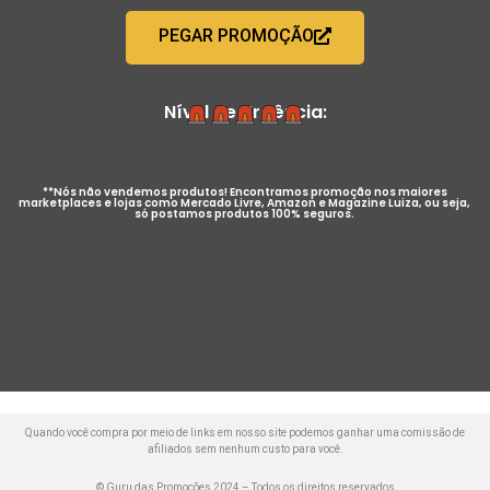
PEGAR PROMOÇÃO
Nível de Urgência:
**Nós não vendemos produtos! Encontramos promoção nos maiores
marketplaces e lojas como Mercado Livre, Amazon e Magazine Luiza, ou seja,
só postamos produtos 100% seguros.
Quando você compra por meio de links em nosso site podemos ganhar uma comissão de
afiliados sem nenhum custo para você.
© Guru das Promoções 2024 – Todos os direitos reservados