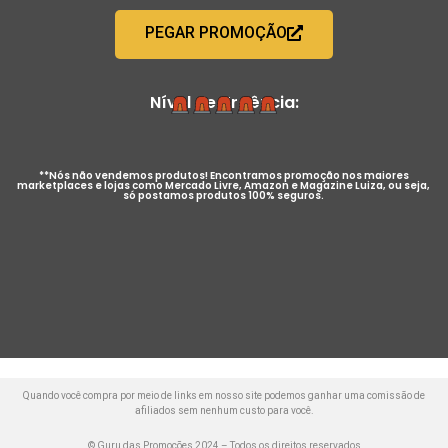
PEGAR PROMOÇÃO
Nível de Urgência:
**Nós não vendemos produtos! Encontramos promoção nos maiores
marketplaces e lojas como Mercado Livre, Amazon e Magazine Luiza, ou seja,
só postamos produtos 100% seguros.
Quando você compra por meio de links em nosso site podemos ganhar uma comissão de
afiliados sem nenhum custo para você.
© Guru das Promoções 2024 – Todos os direitos reservados