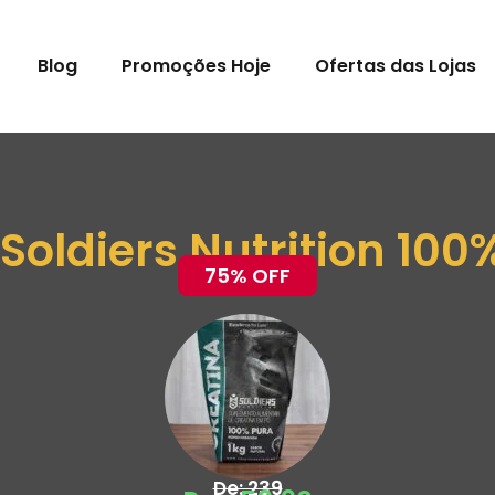
Blog
Promoções Hoje
Ofertas das Lojas
Soldiers Nutrition 100
75% OFF
De: 239