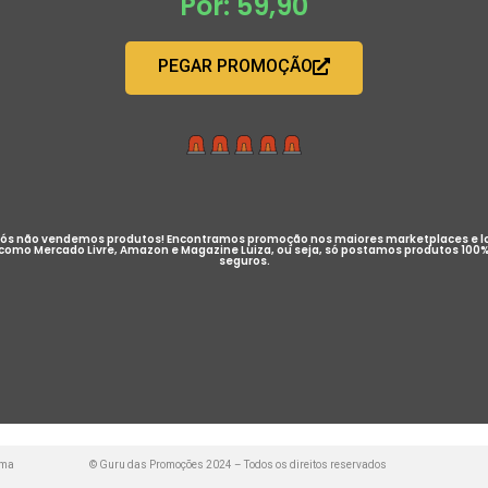
Por: 59,90
PEGAR PROMOÇÃO
ós não vendemos produtos! Encontramos promoção nos maiores marketplaces e l
como Mercado Livre, Amazon e Magazine Luiza, ou seja, só postamos produtos 100
seguros.
uma
© Guru das Promoções 2024 – Todos os direitos reservados