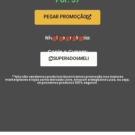
PEGAR PROMOÇÃO
Nível de Urgência:
Copie o Cupom:
SUPER6DO6MELI
**Nós não vendemos produtos! Encontramos promoção nos maiores
marketplaces e lojas como Mercado Livre, Amazon e Magazine Luiza, ou seja,
só postamos produtos 100% seguros.