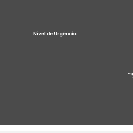
Nível de Urgência:
**N