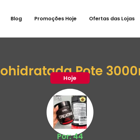
Blog
Promoções Hoje
Ofertas das Lojas
ohidratada Pote 300
Hoje
Por: 44