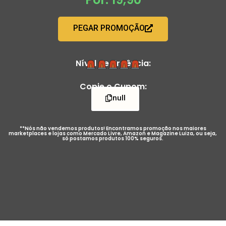
PEGAR PROMOÇÃO
Nível de Urgência:
Copie o Cupom:
null
**Nós não vendemos produtos! Encontramos promoção nos maiores
marketplaces e lojas como Mercado Livre, Amazon e Magazine Luiza, ou seja,
só postamos produtos 100% seguros.