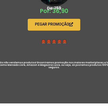
De: 159
Por: 36,90
PEGAR PROMOÇÃO
ós não vendemos produtos! Encontramos promoção nos maiores marketplaces e l
como Mercado Livre, Amazon e Magazine Luiza, ou seja, só postamos produtos 100
seguros.