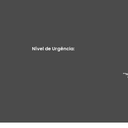
Nível de Urgência:
**N