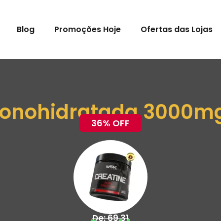
Blog
Promoções Hoje
Ofertas das Lojas
Monohidratada 3000mg
36% OFF
De: 69,31