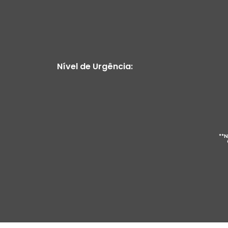
Nível de Urgência:
**N