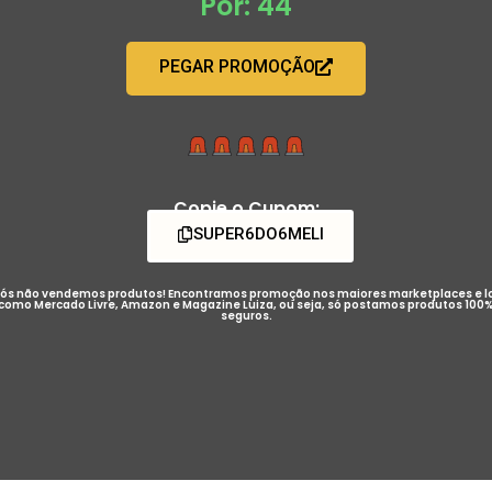
Por: 44
PEGAR PROMOÇÃO
Copie o Cupom:
SUPER6DO6MELI
ós não vendemos produtos! Encontramos promoção nos maiores marketplaces e l
como Mercado Livre, Amazon e Magazine Luiza, ou seja, só postamos produtos 100
seguros.