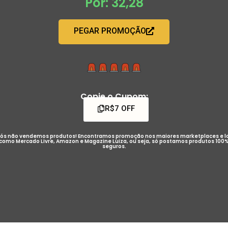
Por: 32,28
PEGAR PROMOÇÃO
Copie o Cupom:
R$7 OFF
ós não vendemos produtos! Encontramos promoção nos maiores marketplaces e l
como Mercado Livre, Amazon e Magazine Luiza, ou seja, só postamos produtos 100
seguros.