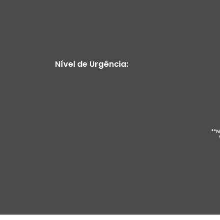
Nível de Urgência:
**N