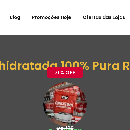
Blog
Promoções Hoje
Ofertas das Lojas
idratada 100% Pura R
71% OFF
De: 109