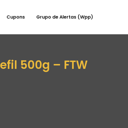
Cupons
Grupo de Alertas (Wpp)
efil 500g – FTW