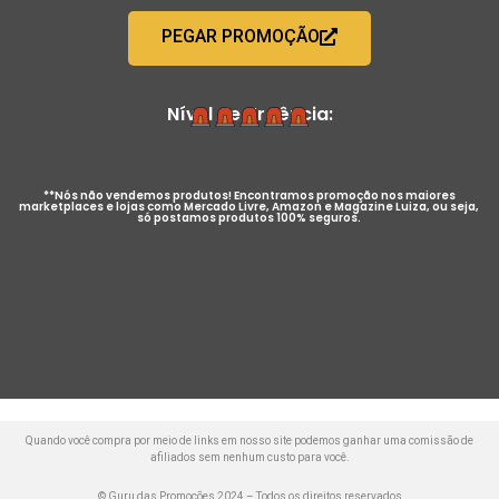
PEGAR PROMOÇÃO
Nível de Urgência:
**Nós não vendemos produtos! Encontramos promoção nos maiores
marketplaces e lojas como Mercado Livre, Amazon e Magazine Luiza, ou seja,
só postamos produtos 100% seguros.
Quando você compra por meio de links em nosso site podemos ganhar uma comissão de
afiliados sem nenhum custo para você.
© Guru das Promoções 2024 – Todos os direitos reservados