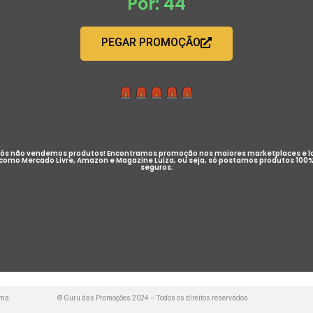
Por: 44
PEGAR PROMOÇÃO
ós não vendemos produtos! Encontramos promoção nos maiores marketplaces e l
como Mercado Livre, Amazon e Magazine Luiza, ou seja, só postamos produtos 100
seguros.
uma
© Guru das Promoções 2024 – Todos os direitos reservados