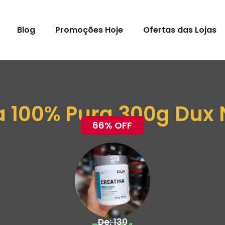
Blog
Promoções Hoje
Ofertas das Lojas
a 100% Pura 300g Dux N
66% OFF
De: 130