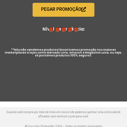
PEGAR PROMOÇÃO
Nível de Urgência:
**Nós não vendemos produtos! Encontramos promoção nos maiores
marketplaces e lojas como Mercado Livre, Amazon e Magazine Luiza, ou seja,
só postamos produtos 100% seguros.
Quando você compra por meio de links em nosso site podemos ganhar uma comissão de
afiliados sem nenhum custo para você.
© Guru das Promoções 2024 – Todos os direitos reservados