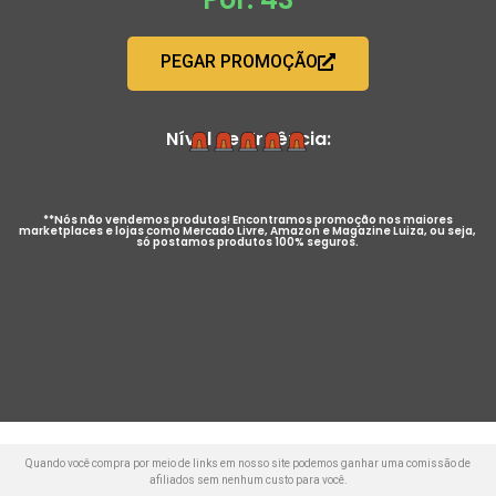
PEGAR PROMOÇÃO
Nível de Urgência:
**Nós não vendemos produtos! Encontramos promoção nos maiores
marketplaces e lojas como Mercado Livre, Amazon e Magazine Luiza, ou seja,
só postamos produtos 100% seguros.
Quando você compra por meio de links em nosso site podemos ganhar uma comissão de
afiliados sem nenhum custo para você.