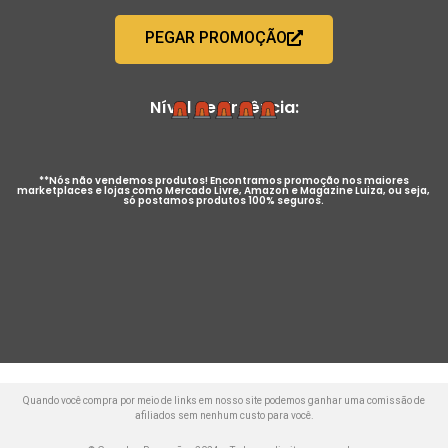
PEGAR PROMOÇÃO
Nível de Urgência:
**Nós não vendemos produtos! Encontramos promoção nos maiores
marketplaces e lojas como Mercado Livre, Amazon e Magazine Luiza, ou seja,
só postamos produtos 100% seguros.
Quando você compra por meio de links em nosso site podemos ganhar uma comissão de
afiliados sem nenhum custo para você.