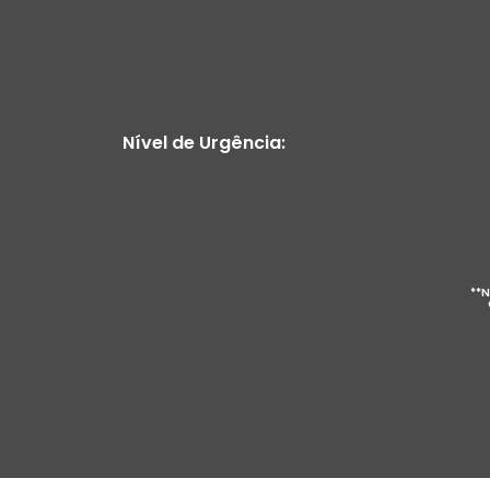
Nível de Urgência:
**N