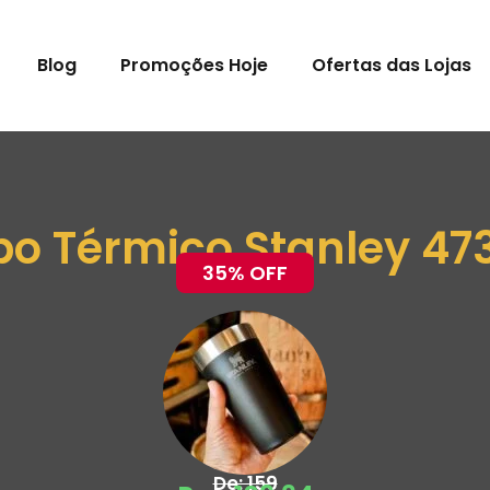
Blog
Promoções Hoje
Ofertas das Lojas
o Térmico Stanley 4
35% OFF
De: 159