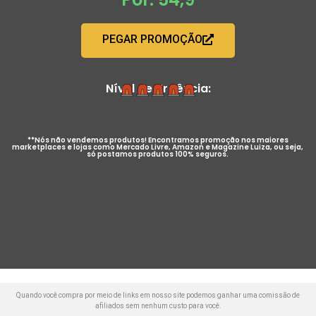
PEGAR PROMOÇÃO
Nível de Urgência:
**Nós não vendemos produtos! Encontramos promoção nos maiores
marketplaces e lojas como Mercado Livre, Amazon e Magazine Luiza, ou seja,
só postamos produtos 100% seguros.
Quando você compra por meio de links em nosso site podemos ganhar uma comissão de
afiliados sem nenhum custo para você.