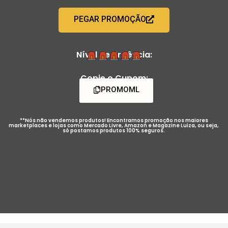
PEGAR PROMOÇÃO
Nível de Urgência:
Copie o Cupom:
PROMOML
**Nós não vendemos produtos! Encontramos promoção nos maiores
marketplaces e lojas como Mercado Livre, Amazon e Magazine Luiza, ou seja,
só postamos produtos 100% seguros.