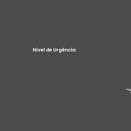
Nível de Urgência:
**N