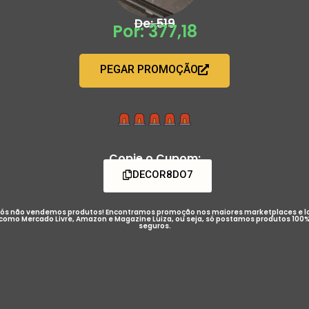
De: 519
Por: 377,18
PEGAR PROMOÇÃO
Copie o Cupom:
DECOR8DO7
ós não vendemos produtos! Encontramos promoção nos maiores marketplaces e l
como Mercado Livre, Amazon e Magazine Luiza, ou seja, só postamos produtos 100
seguros.