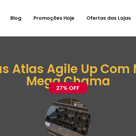
Blog
Promoções Hoje
Ofertas das Lojas
s Atlas Agile Up Com 
Mega Chama
27% OFF