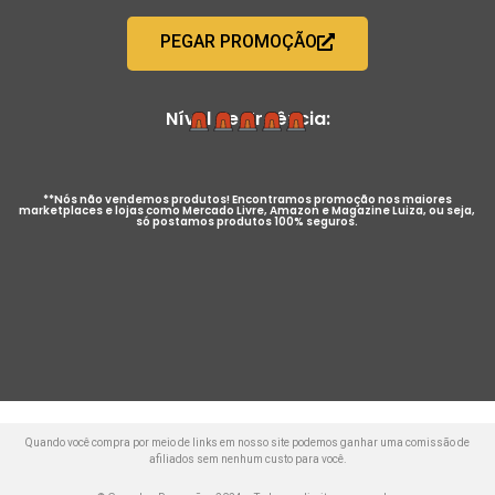
PEGAR PROMOÇÃO
Nível de Urgência:
**Nós não vendemos produtos! Encontramos promoção nos maiores
marketplaces e lojas como Mercado Livre, Amazon e Magazine Luiza, ou seja,
só postamos produtos 100% seguros.
Quando você compra por meio de links em nosso site podemos ganhar uma comissão de
afiliados sem nenhum custo para você.