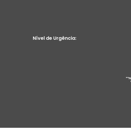
Nível de Urgência:
**N