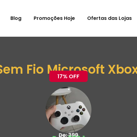
Blog
Promoções Hoje
Ofertas das Lojas
Sem Fio Microsoft Xbo
17% OFF
De: 399