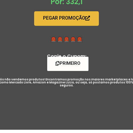
Por: 332,1
PEGAR PROMOÇÃO
Copie o Cupom:
PRIMEIRO
ós não vendemos produtos! Encontramos promoção nos maiores marketplaces e l
como Mercado Livre, Amazon e Magazine Luiza, ou seja, só postamos produtos 100
seguros.