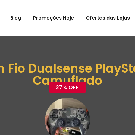
Blog
Promoções Hoje
Ofertas das Lojas
 Fio Dualsense PlaySt
Camuflado
27% OFF