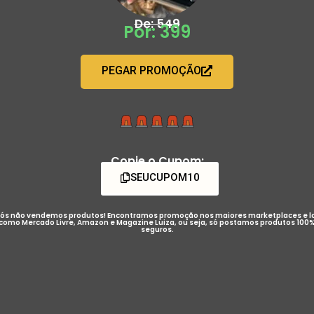
De: 549
Por: 399
PEGAR PROMOÇÃO
Copie o Cupom:
SEUCUPOM10
ós não vendemos produtos! Encontramos promoção nos maiores marketplaces e l
como Mercado Livre, Amazon e Magazine Luiza, ou seja, só postamos produtos 100
seguros.