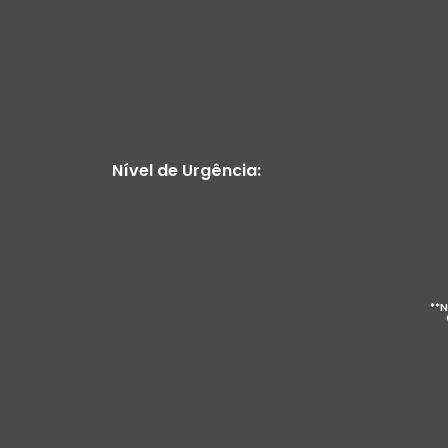
Nível de Urgência:
**N