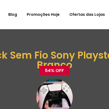
Blog
Promoções Hoje
Ofertas das Lojas
ck Sem Fio Sony Plays
Branco
54% OFF