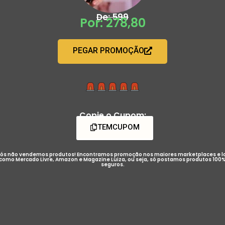
De: 599
Por: 278,80
PEGAR PROMOÇÃO
Copie o Cupom:
TEMCUPOM
ós não vendemos produtos! Encontramos promoção nos maiores marketplaces e l
como Mercado Livre, Amazon e Magazine Luiza, ou seja, só postamos produtos 100
seguros.