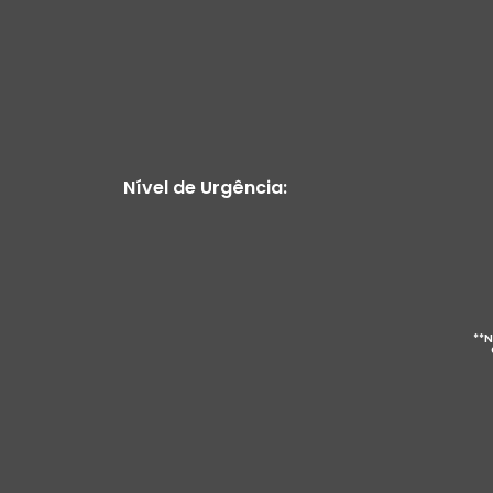
Nível de Urgência:
**N