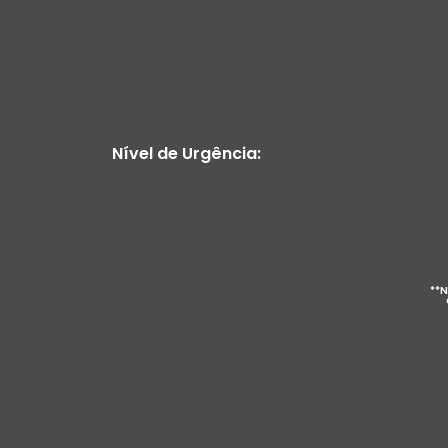
Nível de Urgência:
**N