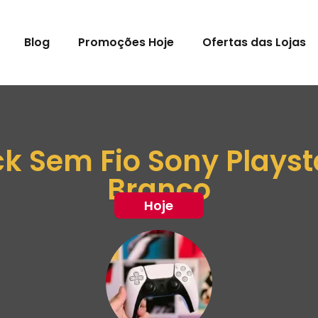
Blog
Promoções Hoje
Ofertas das Lojas
ck Sem Fio Sony Plays
Branco
Hoje