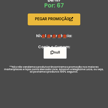
De: 117
Por: 67
PEGAR PROMOÇÃO
Nível de Urgência:
Copie o Cupom:
null
**Nós não vendemos produtos! Encontramos promoção nos maiores
marketplaces e lojas como Mercado Livre, Amazon e Magazine Luiza, ou seja,
só postamos produtos 100% seguros.