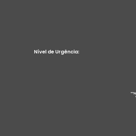
Nível de Urgência:
**N