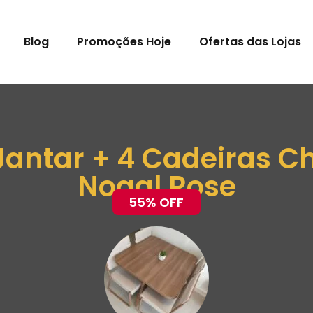
Blog
Promoções Hoje
Ofertas das Lojas
Jantar + 4 Cadeiras Ch
Nogal Rose
55% OFF