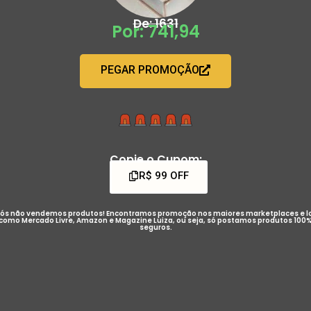
De: 1631
Por: 741,94
PEGAR PROMOÇÃO
Copie o Cupom:
R$ 99 OFF
ós não vendemos produtos! Encontramos promoção nos maiores marketplaces e l
como Mercado Livre, Amazon e Magazine Luiza, ou seja, só postamos produtos 100
seguros.