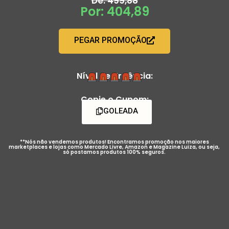
De: 499,88
Por: 404,89
PEGAR PROMOÇÃO
Nível de Urgência:
Copie o Cupom:
GOLEADA
**Nós não vendemos produtos! Encontramos promoção nos maiores
marketplaces e lojas como Mercado Livre, Amazon e Magazine Luiza, ou seja,
só postamos produtos 100% seguros.