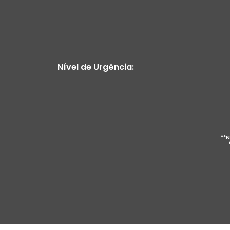
Nível de Urgência:
**N