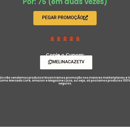
Por: 75 (em duas vezes)
PEGAR PROMOÇÃO
Copie o Cupom:
MELINACAZETV
ós não vendemos produtos! Encontramos promoção nos maiores marketplaces e l
como Mercado Livre, Amazon e Magazine Luiza, ou seja, só postamos produtos 100
seguros.