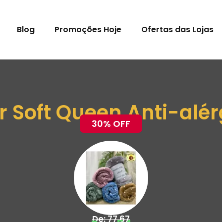
Blog
Promoções Hoje
Ofertas das Lojas
r Soft Queen Anti-alér
30% OFF
De: 77,67