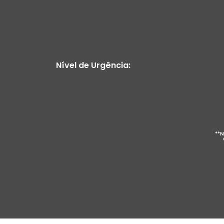
Nível de Urgência:
**N