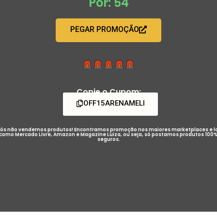
Por: 54
PEGAR PROMOÇÃO
Copie o Cupom:
OFF15ARENAMELI
ós não vendemos produtos! Encontramos promoção nos maiores marketplaces e l
como Mercado Livre, Amazon e Magazine Luiza, ou seja, só postamos produtos 100
seguros.