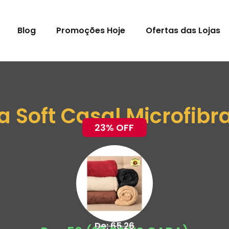
Blog
Promoções Hoje
Ofertas das Lojas
 Soft Casal Microfibra
23% OFF
De: 65,26