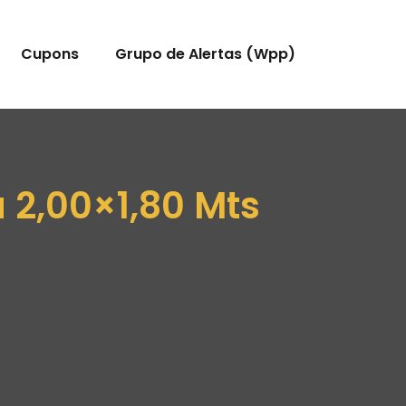
Cupons
Grupo de Alertas (Wpp)
 2,00×1,80 Mts