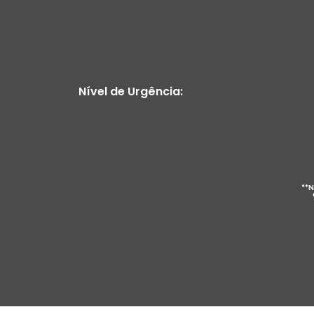
Nível de Urgência:
**N