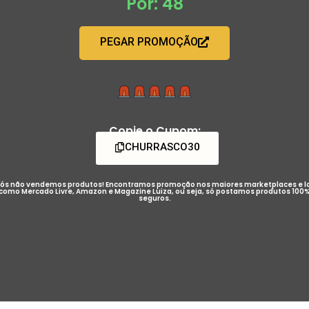
Por: 48
PEGAR PROMOÇÃO
Copie o Cupom:
CHURRASCO30
ós não vendemos produtos! Encontramos promoção nos maiores marketplaces e l
como Mercado Livre, Amazon e Magazine Luiza, ou seja, só postamos produtos 100
seguros.