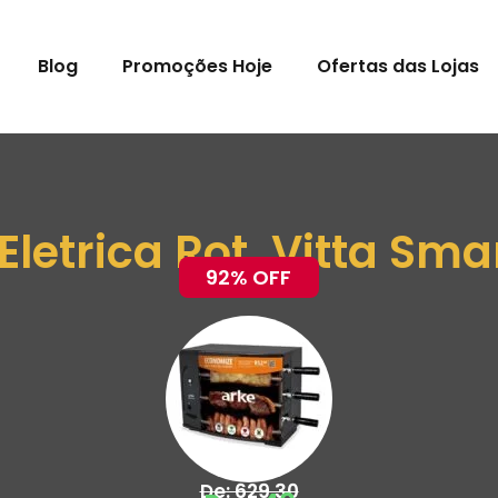
Blog
Promoções Hoje
Ofertas das Lojas
letrica Rot. Vitta Sma
92% OFF
De: 629,30