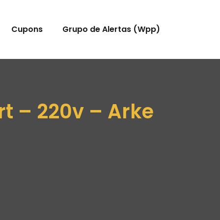
Cupons
Grupo de Alertas (Wpp)
rt – 220v – Arke