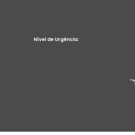
Nível de Urgência:
**N