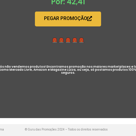
Por: 42,41
PEGAR PROMOÇÃO
ós não vendemos produtos! Encontramos promoção nos maiores marketplaces e l
como Mercado Livre, Amazon e Magazine Luiza, ou seja, só postamos produtos 100
seguros.
uma
© Guru das Promoções 2024 – Todos os direitos reservados