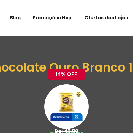
Blog
Promoções Hoje
Ofertas das Lojas
ocolate Ouro Branco 
14% OFF
De: 49,90