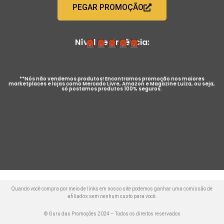
PEGAR PROMOÇÃO
Nível de Urgência:
**Nós não vendemos produtos! Encontramos promoção nos maiores
marketplaces e lojas como Mercado Livre, Amazon e Magazine Luiza, ou seja,
só postamos produtos 100% seguros.
Quando você compra por meio de links em nosso site podemos ganhar uma comissão de
afiliados sem nenhum custo para você.
© Guru das Promoções 2024 – Todos os direitos reservados