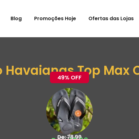
Blog
Promoções Hoje
Ofertas das Lojas
o Havaianas Top Max 
49% OFF
De: 78,99