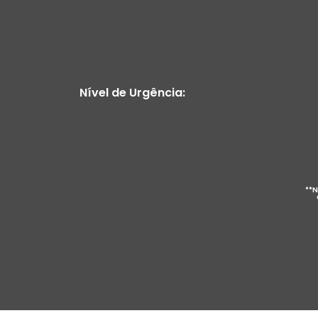
Nível de Urgência:
**N