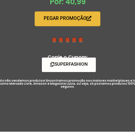
Por: 40,99
PEGAR PROMOÇÃO
Copie o Cupom:
SUPERFASHION
ós não vendemos produtos! Encontramos promoção nos maiores marketplaces e l
como Mercado Livre, Amazon e Magazine Luiza, ou seja, só postamos produtos 100
seguros.