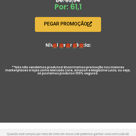
De: 83,94
Por: 61,1
PEGAR PROMOÇÃO
Nível de Urgência:
**Nós não vendemos produtos! Encontramos promoção nos maiores
marketplaces e lojas como Mercado Livre, Amazon e Magazine Luiza, ou seja,
só postamos produtos 100% seguros.
Quando você compra por meio de links em nosso site podemos ganhar uma comissão de