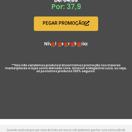
De: 64,89
Por: 37,9
PEGAR PROMOÇÃO
Nível de Urgência:
**Nós não vendemos produtos! Encontramos promoção nos maiores
marketplaces e lojas como Mercado Livre, Amazon e Magazine Luiza, ou seja,
só postamos produtos 100% seguros.
Quando você compra por meio de links em nosso site podemos ganhar uma comissão de