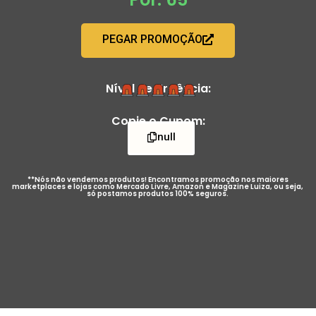
PEGAR PROMOÇÃO
Nível de Urgência:
Copie o Cupom:
null
**Nós não vendemos produtos! Encontramos promoção nos maiores
marketplaces e lojas como Mercado Livre, Amazon e Magazine Luiza, ou seja,
só postamos produtos 100% seguros.