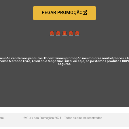
PEGAR PROMOÇÃO
ós não vendemos produtos! Encontramos promoção nos maiores marketplaces e l
como Mercado Livre, Amazon e Magazine Luiza, ou seja, só postamos produtos 100
seguros.
uma
© Guru das Promoções 2024 – Todos os direitos reservados