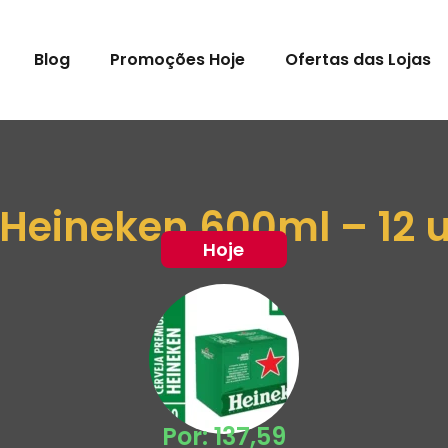
Blog
Promoções Hoje
Ofertas das Lojas
 Heineken 600ml – 12 
Hoje
Por: 137,59