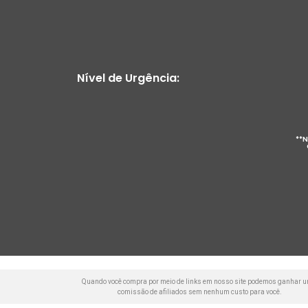
Nível de Urgência:
**N
Quando você compra por meio de links em nosso site podemos ganhar 
comissão de afiliados sem nenhum custo para você.