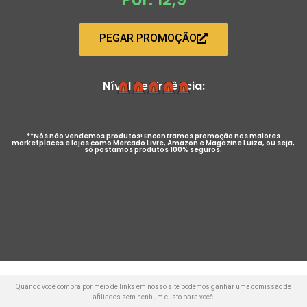
PEGAR PROMOÇÃO
Nível de Urgência:
**Nós não vendemos produtos! Encontramos promoção nos maiores
marketplaces e lojas como Mercado Livre, Amazon e Magazine Luiza, ou seja,
só postamos produtos 100% seguros.
Quando você compra por meio de links em nosso site podemos ganhar uma comissão de
afiliados sem nenhum custo para você.