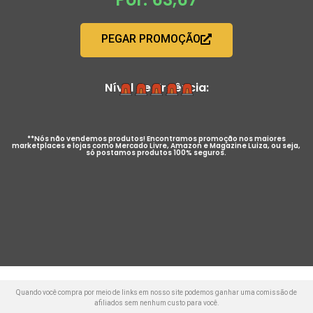
PEGAR PROMOÇÃO
Nível de Urgência:
**Nós não vendemos produtos! Encontramos promoção nos maiores
marketplaces e lojas como Mercado Livre, Amazon e Magazine Luiza, ou seja,
só postamos produtos 100% seguros.
Quando você compra por meio de links em nosso site podemos ganhar uma comissão de
afiliados sem nenhum custo para você.