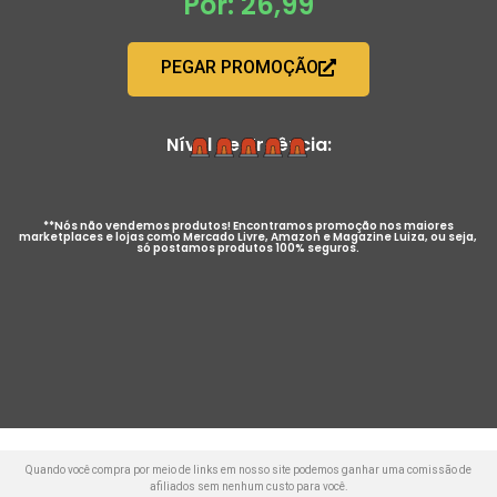
Por: 26,99
PEGAR PROMOÇÃO
Nível de Urgência:
**Nós não vendemos produtos! Encontramos promoção nos maiores
marketplaces e lojas como Mercado Livre, Amazon e Magazine Luiza, ou seja,
só postamos produtos 100% seguros.
Quando você compra por meio de links em nosso site podemos ganhar uma comissão de
afiliados sem nenhum custo para você.