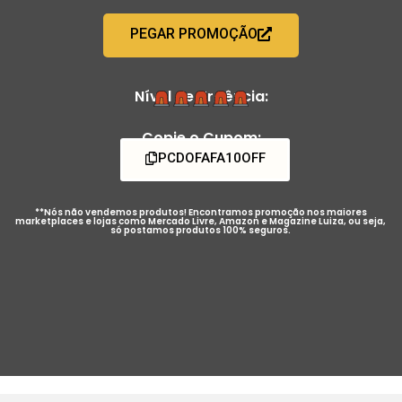
PEGAR PROMOÇÃO
Nível de Urgência:
Copie o Cupom:
PCDOFAFA10OFF
**Nós não vendemos produtos! Encontramos promoção nos maiores
marketplaces e lojas como Mercado Livre, Amazon e Magazine Luiza, ou seja,
só postamos produtos 100% seguros.