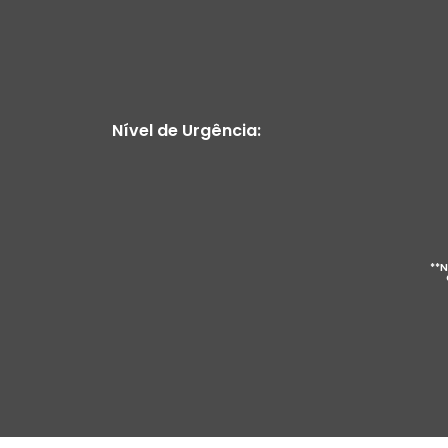
Nível de Urgência:
**N