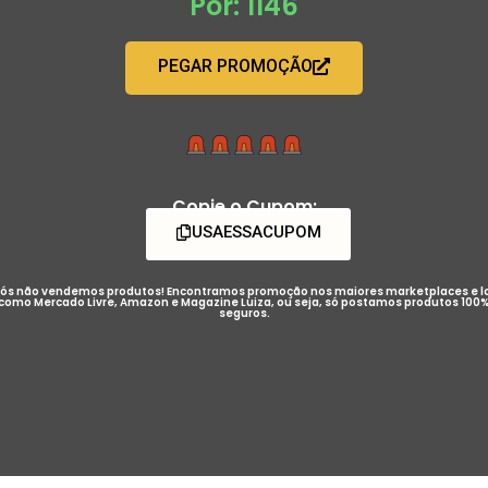
Por: 1146
PEGAR PROMOÇÃO
Copie o Cupom:
USAESSACUPOM
ós não vendemos produtos! Encontramos promoção nos maiores marketplaces e l
como Mercado Livre, Amazon e Magazine Luiza, ou seja, só postamos produtos 100
seguros.