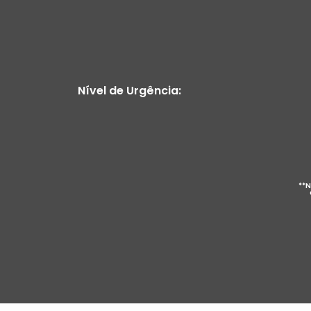
Nível de Urgência:
**N