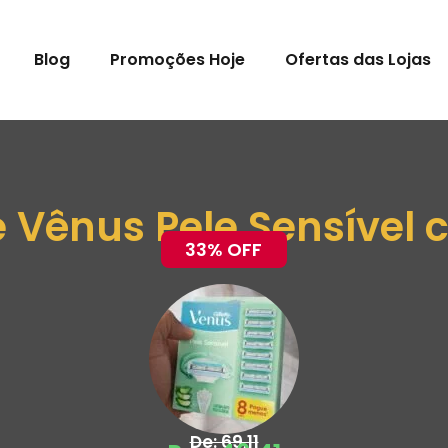
Blog
Promoções Hoje
Ofertas das Lojas
e Vênus Pele Sensível
33% OFF
De: 69,11