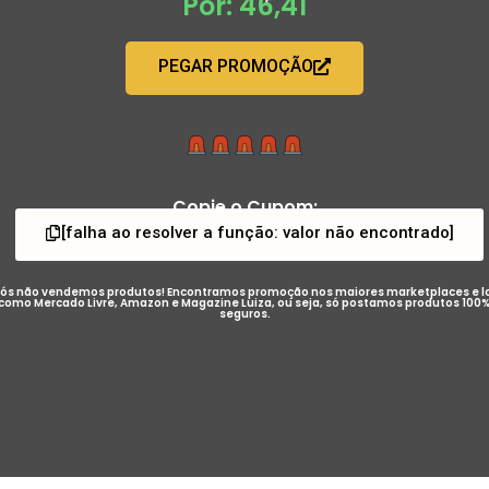
Por: 46,41
PEGAR PROMOÇÃO
Copie o Cupom:
[falha ao resolver a função: valor não encontrado]
ós não vendemos produtos! Encontramos promoção nos maiores marketplaces e l
como Mercado Livre, Amazon e Magazine Luiza, ou seja, só postamos produtos 100
seguros.