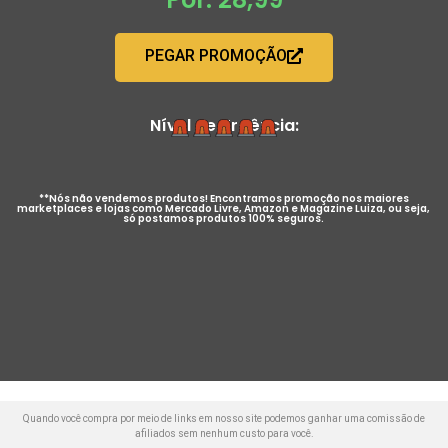
PEGAR PROMOÇÃO
Nível de Urgência:
**Nós não vendemos produtos! Encontramos promoção nos maiores
marketplaces e lojas como Mercado Livre, Amazon e Magazine Luiza, ou seja,
só postamos produtos 100% seguros.
Quando você compra por meio de links em nosso site podemos ganhar uma comissão de
afiliados sem nenhum custo para você.